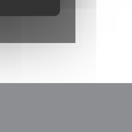
παράθυρο))
σε νέο παράθυρο))