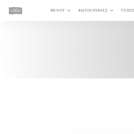
Πίνακας διαχείρισης "Μπισκότων" (Cookies)
ΜΕΝΟΎ
ΦΩΤΟΓΡΑΦΊΕΣ
ΤΎΠΟ