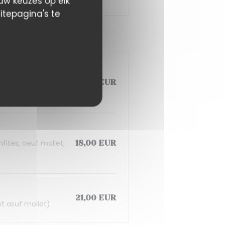
 uw keuzes op elk
itepagina's te
iné, pickles et
18,00 EUR
fites, oeuf mollet,
18,00 EUR
21,00 EUR
nt œuf mollet)