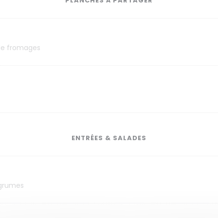
PLANCHES À PARTAGER
 de fromages
ENTRÉES & SALADES
agrumes