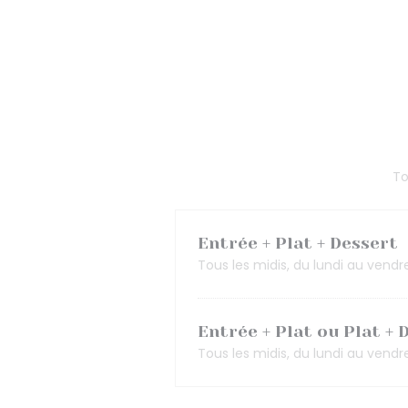
To
Entrée + Plat + Dessert
Tous les midis, du lundi au vendre
Entrée + Plat ou Plat + 
Tous les midis, du lundi au vendre