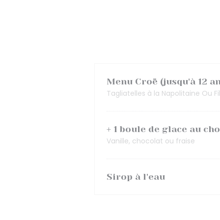
Menu Croë (jusqu'à 12 an
Tagliatelles à la Napolitaine Ou F
+ 1 boule de glace au cho
Vanille, chocolat ou fraise
Sirop à l'eau