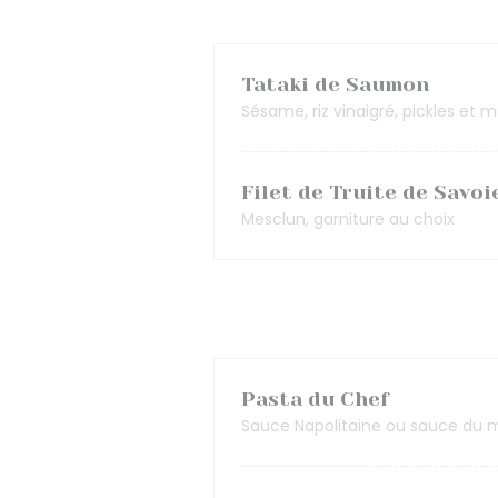
Tataki de Saumon
Sésame, riz vinaigré, pickles et 
Filet de Truite de Savoi
Mesclun, garniture au choix
Pasta du Chef
Sauce Napolitaine ou sauce du