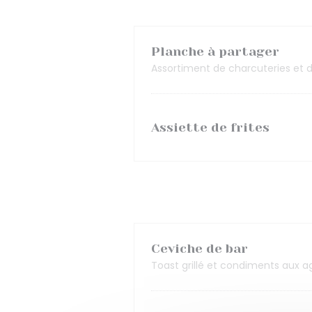
Planche à partager
Assortiment de charcuteries et
Assiette de frites
Ceviche de bar
Toast grillé et condiments aux 