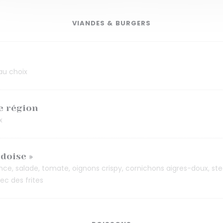
VIANDES & BURGERS
au choix
e région
x
rdoise »
nce, salade, tomate, oignons crispy, cornichons aigres-doux, st
ec des frites