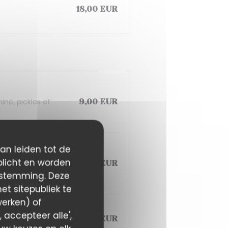
18,00 EUR
iné, pickles et
9,00 EUR
kan leiden tot de
plicht en worden
fites, œuf mollet,
9,00 EUR
estemming. Deze
t sitepubliek te
werken) of
 accepteer alle',
12,00 EUR
nt œuf mollet)