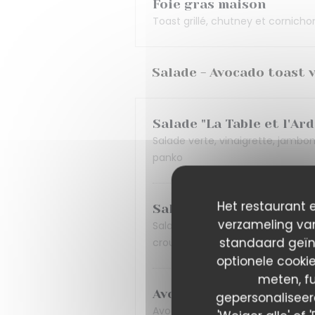
Foie gras maison
Toast grillé, chutney et cornicho
Salade - Avocado toast 
Salade "La Table et l'Ard
Salade verte, vinaigrette, jambon
panko
Het restaurant e
Salade gourmande estiv
verzameling van
Salade verte, vinaigrette façon 
standaard geïn
croutons à l’ail et pickles
optionele cooki
meten, fu
Avocado toast
gepersonaliseerd
Avocat frais, toast, crème d’avo