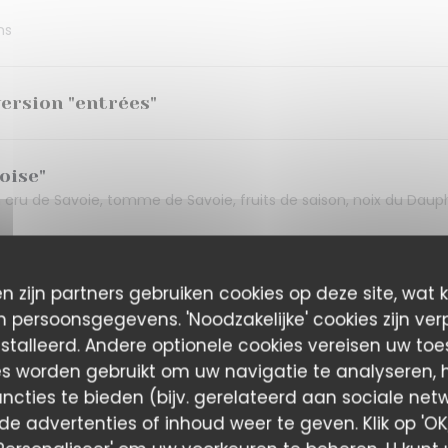
ns
version "entrées"
oise"
 cru de Savoie, tomme de Savoie, fruits de saison, noix du Dauph
n zijn partners gebruiken cookies op deze site, wat 
ale
 persoonsgegevens. 'Noodzakelijke' cookies zijn ver
pesto, pignons de pin, parmesan, tomates cerises et tomates con
stalleerd. Andere optionele cookies vereisen uw to
es worden gebruikt om uw navigatie te analyseren, he
ncties te bieden (bijv. gerelateerd aan sociale net
e advertenties of inhoud weer te geven. Klik op 'OK,
cat assaisonnée, salsa verde, pickles et mesclun (+1€ suppléme