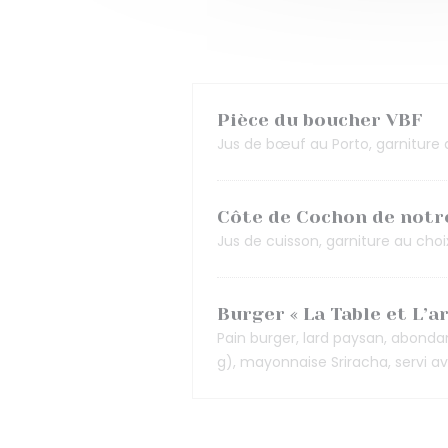
Pièce du boucher VBF
Jus de bœuf au Porto, garniture 
Côte de Cochon de notr
Jus de cuisson, garniture au choi
Burger « La Table et L’a
Pain burger, lard paysan, abonda
g), mayonnaise Sriracha, servi av