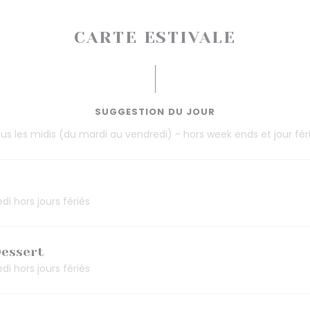
CARTE ESTIVALE
SUGGESTION DU JOUR
us les midis (du mardi au vendredi) - hors week ends et jour fér
di hors jours fériés
Dessert
di hors jours fériés