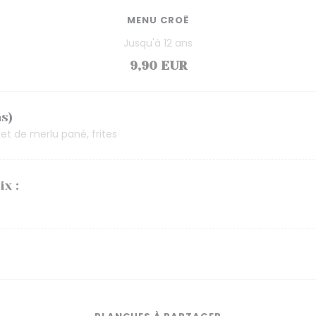
MENU CROË
Jusqu'à 12 ans
9,90 EUR
s)
ilet de merlu pané, frites
ix :