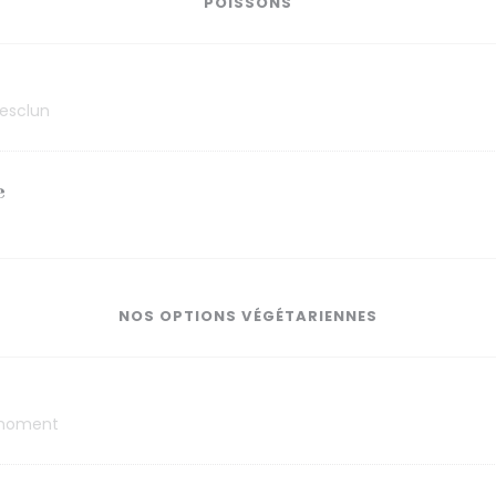
POISSONS
mesclun
e
NOS OPTIONS VÉGÉTARIENNES
 moment