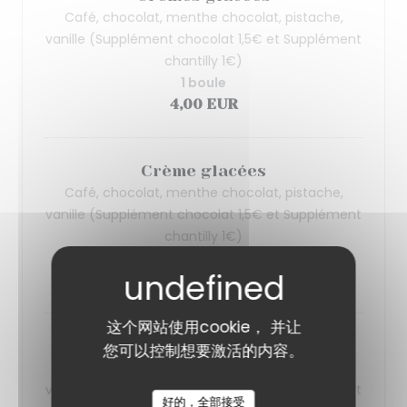
Café, chocolat, menthe chocolat, pistache,
vanille (Supplément chocolat 1,5€ et Supplément
chantilly 1€)
1 boule
4,00 EUR
Crème glacées
Café, chocolat, menthe chocolat, pistache,
vanille (Supplément chocolat 1,5€ et Supplément
chantilly 1€)
2 boules
6,00 EUR
这个网站使用cookie， 并让
Crèmes glacées
您可以控制想要激活的内容。
Café, chocolat, menthe chocolat, pistache,
vanille (Supplément chocolat 1,5€ et Supplément
好的，全部接受