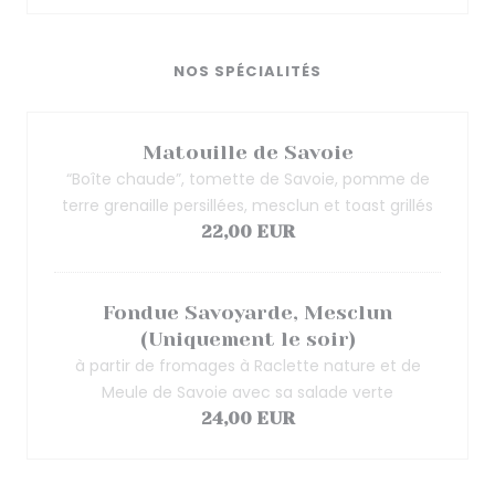
NOS SPÉCIALITÉS
Matouille de Savoie
“Boîte chaude”, tomette de Savoie, pomme de
terre grenaille persillées, mesclun et toast grillés
22,00 EUR
Fondue Savoyarde, Mesclun
(Uniquement le soir)
à partir de fromages à Raclette nature et de
Meule de Savoie avec sa salade verte
24,00 EUR