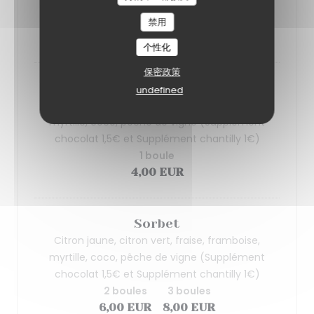
chantilly 1€)
3 boules
禁用
8,00 EUR
个性化
保密政策
Sorbet
undefined
Citron jaune, citron vert, fraise, framboise,
myrtille, coco, pêche de vigne (Supplément
chocolat 1,5€ et Supplément chantilly 1€)
1 boule
4,00 EUR
Sorbet
Citron jaune, citron vert, fraise, framboise,
myrtille, coco, pêche de vigne (Supplément
chocolat 1,5€ et Supplément chantilly 1€)
2 boules
3 boules
6,00 EUR
8,00 EUR