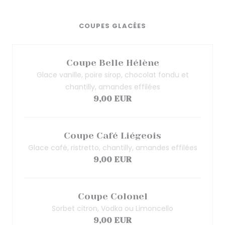
COUPES GLACÉES
Coupe Belle Hélène
Glace vanille, poire sirop, chocolat fondu et
chantilly, amandes effilées
9,00 EUR
Coupe Café Liégeois
Glace café, ristretto, chantilly, amandes effilées
9,00 EUR
Coupe Colonel
Sorbet citron, Vodka ou Limoncello
9,00 EUR