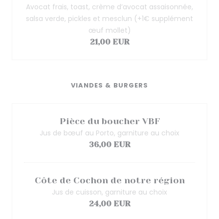
Avocat frais, toast, crème d’avocat assaisonnée,
salsa verde, pickles et mesclun (+1€ supplément
œuf mollet)
21,00 EUR
VIANDES & BURGERS
Pièce du boucher VBF
Jus de bœuf au Porto, garniture au choix
36,00 EUR
Côte de Cochon de notre région
Jus de cuisson, garniture au choix
24,00 EUR