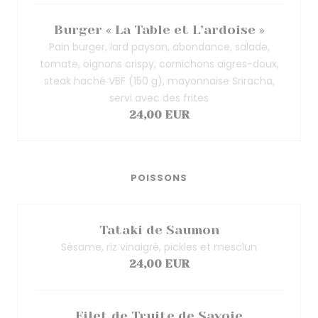
Burger « La Table et L’ardoise »
Pain burger, lard paysan, abondance, salade,
tomate, oignons crispy, cornichons aigres-doux,
steak haché VBF (150 g), mayonnaise Sriracha,
servi avec des frites
24,00 EUR
POISSONS
Tataki de Saumon
Sésame, riz vinaigré, pickles et mesclun
24,00 EUR
Filet de Truite de Savoie