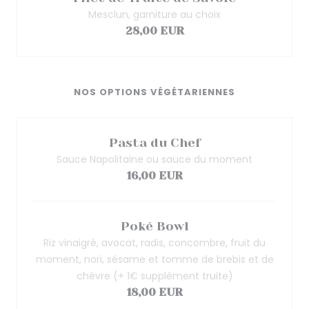
Mesclun, garniture au choix
28,00 EUR
NOS OPTIONS VÉGÉTARIENNES
Pasta du Chef
Sauce Napolitaine ou sauce du moment
16,00 EUR
Poké Bowl
Riz vinaigré, avocat, radis, concombre, fruit du
moment, nori, sésame et tomme de brebis et de
chèvre (+ 1€ supplément truite)
18,00 EUR