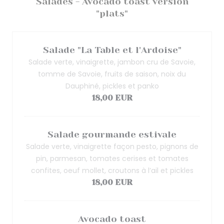
Salades - Avocado toast version
"plats"
Salade "La Table et l'Ardoise"
Salade verte, vinaigrette, jambon cru de Savoie,
tomme de Savoie, fruits de saison, noix du
Dauphiné, pickles et panko
18,00 EUR
Salade gourmande estivale
Salade verte, vinaigrette façon pesto, pignons de
pin, parmesan, tomates cerises et tomates
confites, oeuf mollet, croutons à l’ail et pickles
18,00 EUR
Avocado toast