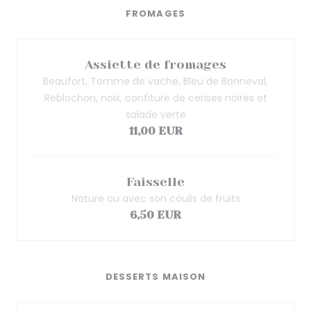
FROMAGES
Assiette de fromages
Beaufort, Tomme de vache, Bleu de Bonneval,
Reblochon, noix, confiture de cerises noires et
salade verte
11,00 EUR
Faisselle
Nature ou avec son coulis de fruits
6,50 EUR
DESSERTS MAISON