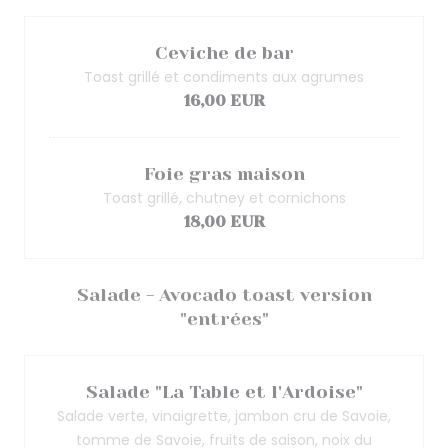
Ceviche de bar
Toast grillé et condiments aux agrumes
16,00 EUR
Foie gras maison
Toast grillé, chutney et cornichons
18,00 EUR
Salade - Avocado toast version
"entrées"
Salade "La Table et l'Ardoise"
Salade verte, vinaigrette, jambon cru de Savoie,
tomme de Savoie, fruits de saison, noix du